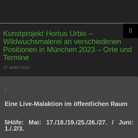
Kunstprojekt Hortus Urbis –
ZUM
Wildwuchsmalerei an verschiedenen
PRIMÄR
INHALT
MENÜ
Positionen in München 2023 – Orte und
SPRINGEN
Termine
27. MÄRZ 2023
´
Eine Live-Malaktion im öffentlichen Raum
5Höfe: Mai: 17./18./19./25./26./27. / Juni:
1./.2/3.