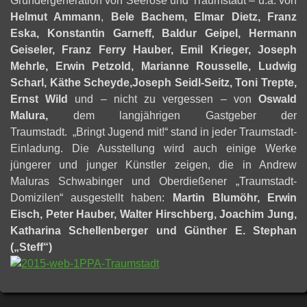
Gründergeneration von Seerose und Traumstadt – u.a. von
Helmut Ammann
,
Bele Bachem, Elmar Dietz, Franz
Eska, Konstantin Garneff, Baldur Geipel, Hermann
Geiseler, Franz Ferry Hauber, Emil Krieger, Joseph
Mehrle, Erwin Petzold, Marianne Rousselle, Ludwig
Scharl, Käthe Scheyde,Joseph Seidl-Seitz, Toni Trepte,
Ernst Wild
und – nicht zu vergessen – von
Oswald
Malura,
dem langjährigen Gastgeber der
Traumstadt. „Bringt Jugend mit!“ stand in jeder Traumstadt-
Einladung. Die Ausstellung wird auch einige Werke
jüngerer und junger Künstler zeigen, die in Andrew
Maluras Schwabinger und Oberdießener „Traumstadt-
Domizilen“ ausgestellt haben:
Martin Blumöhr, Erwin
Eisch, Peter Hauber, Walter Hirschberg, Joachim Jung,
Katharina Schellenberger und
Günther E. Stephan
(„Steff“)