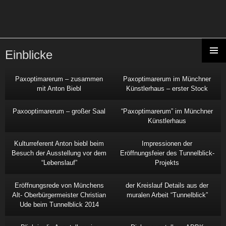
Einblicke
ZUM
PRIMÄR
INHALT
MENÜ
Paxoptimarerum – zusammen
Paxoptimarerum im Münchner
SPRINGEN
mit Anton Biebl
Künstlerhaus – erster Stock
Paxooptimarerum – großer Saal
“Paxoptimarerum” im Münchner
Künstlerhaus
Kulturreferent Anton biebl beim
Impressionen der
Besuch der Ausstellung vor dem
Eröffnungsfeier des Tunnelblick-
“Lebenslauf”
Projekts
Eröffnungsrede von Münchens
der Kreislauf Details aus der
Alt- Oberbürgermeister Christian
muralen Arbeit “Tunnelblick”
Ude beim Tunnelblick 2014