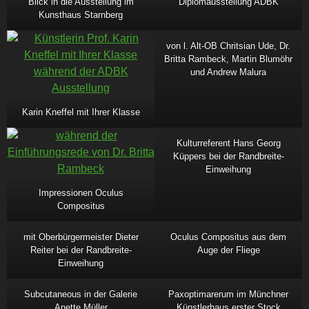
Blick in die Ausstellung im
Diplomausstellung ADBK
Kunsthaus Starnberg
von l. Alt-OB Chritsian Ude, Dr.
Britta Rambeck, Martin Blumöhr
und Andrew Malura
Karin Kneffel mit Ihrer Klasse
Kulturreferent Hans Georg
Küppers bei der Randbreite-
Einweihung
Impressionen Oculus
Compositus
mit Oberbürgermeister Dieter
Oculus Compositus aus dem
Reiter bei der Randbreite-
Auge der Fliege
Einweihung
Subcutaneous in der Galerie
Paxoptimarerum im Münchner
Anette Müller
Künstlerhaus erster Stock