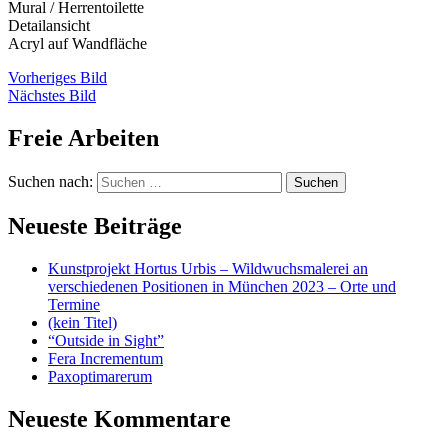
Mural / Herrentoilette
Detailansicht
Acryl auf Wandfläche
Vorheriges Bild
Nächstes Bild
Freie Arbeiten
Suchen nach:
Neueste Beiträge
Kunstprojekt Hortus Urbis – Wildwuchsmalerei an
verschiedenen Positionen in München 2023 – Orte und
Termine
(kein Titel)
“Outside in Sight”
Fera Incrementum
Paxoptimarerum
Neueste Kommentare