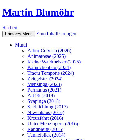
Martin Blumöhr
Suchen
Zum Inhalt springen
Primäres Menü
Mural
Arbor Cervisia (2026)
Animarosae (2025)
Kleine Waldmeister (2025)
Kaninchenbau (2024)
Tractu Temporis (2024)
Zeitgeister (2024)
Menzinga (2023)
Permanus (2021)
Art 96 (2019)
Svapinga (2018)
Stadtlichtung (2017)
Niwenhaus (2016)
Kreuzfahrt (2016)
Unter Menzingern (2016)
Randbreite (2015)
Tunnelblick (2014)