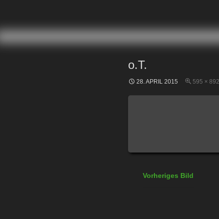
ZUM INHALT SPRINGEN
o.T.
28. APRIL 2015
595 × 89
Vorheriges Bild