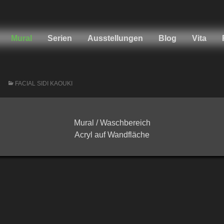
Mural
Serien
Ausstellungen
Blog
Vita
2
FACIAL SIDI KAOUKI
Mural / Waschbereich
Acryl auf Wandfläche