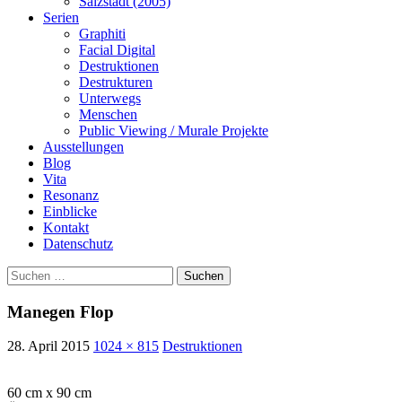
Salzstadt (2005)
Serien
Graphiti
Facial Digital
Destruktionen
Destrukturen
Unterwegs
Menschen
Public Viewing / Murale Projekte
Ausstellungen
Blog
Vita
Resonanz
Einblicke
Kontakt
Datenschutz
Suchen
nach:
Manegen Flop
28. April 2015
1024 × 815
Destruktionen
60 cm x 90 cm