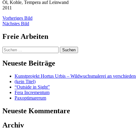
Öl, Kohle, Tempera auf Leinwand
2011
Vorheriges Bild
Nächstes Bild
Freie Arbeiten
Suchen
nach:
Neueste Beiträge
Kunstprojekt Hortus Urbis – Wildwuchsmalerei an verschiede
(kein Titel)
“Outside in Sight”
Fera Incrementum
Paxoptimarerum
Neueste Kommentare
Archiv