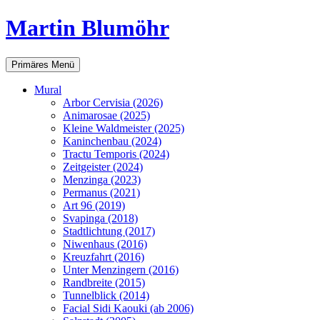
Martin Blumöhr
Suchen
Zum
Primäres Menü
Inhalt
springen
Mural
Arbor Cervisia (2026)
Animarosae (2025)
Kleine Waldmeister (2025)
Kaninchenbau (2024)
Tractu Temporis (2024)
Zeitgeister (2024)
Menzinga (2023)
Permanus (2021)
Art 96 (2019)
Svapinga (2018)
Stadtlichtung (2017)
Niwenhaus (2016)
Kreuzfahrt (2016)
Unter Menzingern (2016)
Randbreite (2015)
Tunnelblick (2014)
Facial Sidi Kaouki (ab 2006)