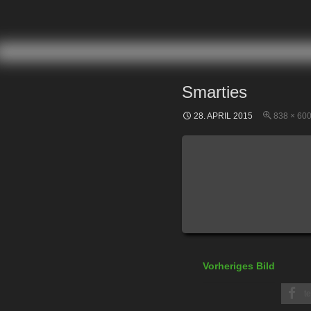
ZUM INHALT SPRINGEN
Smarties
28. APRIL 2015
838 × 60
Vorheriges Bild
te