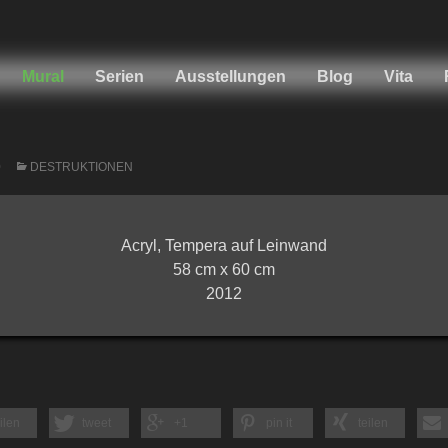
Mural
Serien
Ausstellungen
Blog
Vita
0
DESTRUKTIONEN
Acryl, Tempera auf Leinwand
58 cm x 60 cm
2012
ilen
tweet
+1
pin it
teilen