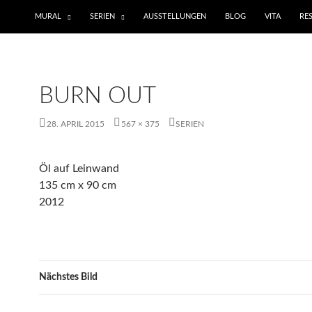
ZUM INHALT SPRINGEN
MURAL
SERIEN
AUSSTELLUNGEN
BLOG
VITA
RE
BURN OUT
28. APRIL 2015
567 × 375
SERIEN
Öl auf Leinwand
135 cm x 90 cm
2012
Nächstes Bild