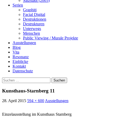
Salzstadt (2005)
Serien
Graphiti
Facial Digital
Destruktionen
Destrukturen
Unterwegs
Menschen
Public Viewing / Murale Projekte
Ausstellungen
Blog
Vita
Resonanz
Einblicke
Kontakt
Datenschutz
Suchen
nach:
Kunsthaus-Starnberg 11
28. April 2015
594 × 600
Ausstellungen
Einzelausstellung im Kunsthaus Starnberg