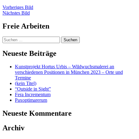
Vorheriges Bild
Nächstes Bild
Freie Arbeiten
Suchen
nach:
Neueste Beiträge
Kunstprojekt Hortus Urbis – Wildwuchsmalerei an
verschiedenen Positionen in München 2023 – Orte und
Termine
(kein Titel)
“Outside in Sight”
Fera Incrementum
Paxoptimarerum
Neueste Kommentare
Archiv