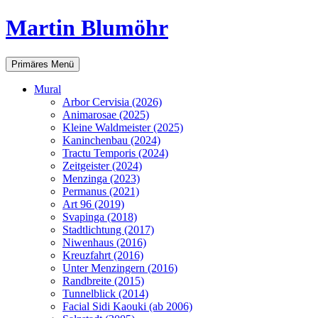
Martin Blumöhr
Suchen
Zum
Primäres Menü
Inhalt
springen
Mural
Arbor Cervisia (2026)
Animarosae (2025)
Kleine Waldmeister (2025)
Kaninchenbau (2024)
Tractu Temporis (2024)
Zeitgeister (2024)
Menzinga (2023)
Permanus (2021)
Art 96 (2019)
Svapinga (2018)
Stadtlichtung (2017)
Niwenhaus (2016)
Kreuzfahrt (2016)
Unter Menzingern (2016)
Randbreite (2015)
Tunnelblick (2014)
Facial Sidi Kaouki (ab 2006)