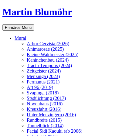
Martin Blumöhr
Suchen
Zum
Primäres Menü
Inhalt
springen
Mural
Arbor Cervisia (2026)
Animarosae (2025)
Kleine Waldmeister (2025)
Kaninchenbau (2024)
Tractu Temporis (2024)
Zeitgeister (2024)
Menzinga (2023)
Permanus (2021)
Art 96 (2019)
Svapinga (2018)
Stadtlichtung (2017)
Niwenhaus (2016)
Kreuzfahrt (2016)
Unter Menzingern (2016)
Randbreite (2015)
Tunnelblick (2014)
Facial Sidi Kaouki (ab 2006)