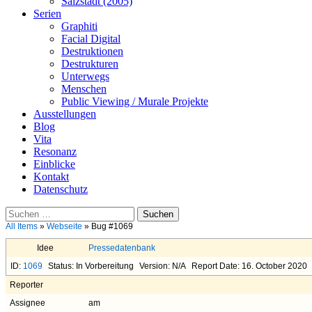
Salzstadt (2005)
Serien
Graphiti
Facial Digital
Destruktionen
Destrukturen
Unterwegs
Menschen
Public Viewing / Murale Projekte
Ausstellungen
Blog
Vita
Resonanz
Einblicke
Kontakt
Datenschutz
Suchen
nach:
All Items
»
Webseite
» Bug #1069
Idee
Pressedatenbank
ID:
1069
Status: In Vorbereitung
Version: N/A
Report Date: 16. October 2020
Reporter
Assignee
am