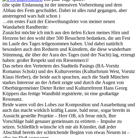
(die späte Einlassung ist der intensiven Vorbereitung und dem
Abbau des Fests geschuldet. Dabei ist alles rund gegangen, aber
anstrengend wars halt schon )
…ein erstes Fazit der Einweihungsfeier von meiner neuen
Wandarbeit Randbreite:
Zunächst möchte ich mich aus den tiefen Ecken meines Hirn und
Herzens bei den wohl über 500 Besuchern bedanken, die am Fest
im Laufe des Tages teilgenommen haben. Und dabei natürlich
besonders auch den Rednern und Künstler
n, die diese wunderbare
Stimmung, die über der Aura des Tages (und der Nacht) lag, erzeugt
haben: großer Respekt und ein Riesenmerci!
Das neben den Vertretern des Stadtteils Pasings (BA-Vorsitz
Romanus Scholz) und des Kulturvereins (Kulturforum West, Vorsitz
Klaus Herber), die beide auch sprachen, auch die Stadt München
starkes Interesse an der Arbeit zeigte und durch die Augen von
Oberbürgermeister Dieter Reiter und Kulturreferent Hans Georg
Küppers das fertige Wandbild registrierte, ist eine großartige
Resonanz.
Beide waren voll des Lobes zur Komposition und Ausarbeitung und
auch das macht wirklich kräftig Laune, bald neue, sogar bereits in
Aussicht gestellte Projekte – Herr OB, ich freue mich, Ihre
Vorschläge bald genauer gemeinsam zu erörtern – Impulse zu
setzen. Schließlich wünsche ich mir als Künstler, daß jeder
Abschluß bereits der schleichende Beginn von etwas Neuem ist –
alles im Fluß sozusagen.