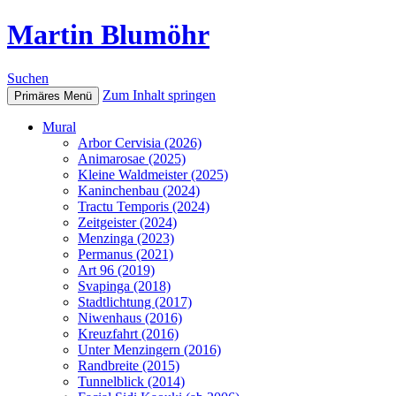
Martin Blumöhr
Suchen
Zum Inhalt springen
Primäres Menü
Mural
Arbor Cervisia (2026)
Animarosae (2025)
Kleine Waldmeister (2025)
Kaninchenbau (2024)
Tractu Temporis (2024)
Zeitgeister (2024)
Menzinga (2023)
Permanus (2021)
Art 96 (2019)
Svapinga (2018)
Stadtlichtung (2017)
Niwenhaus (2016)
Kreuzfahrt (2016)
Unter Menzingern (2016)
Randbreite (2015)
Tunnelblick (2014)