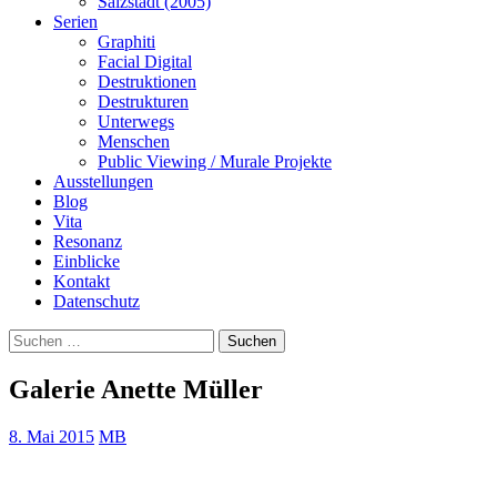
Salzstadt (2005)
Serien
Graphiti
Facial Digital
Destruktionen
Destrukturen
Unterwegs
Menschen
Public Viewing / Murale Projekte
Ausstellungen
Blog
Vita
Resonanz
Einblicke
Kontakt
Datenschutz
Suchen
nach:
Galerie Anette Müller
8. Mai 2015
MB