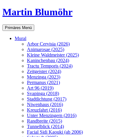
Martin Blumöhr
Suchen
Zum
Primäres Menü
Inhalt
springen
Mural
Arbor Cervisia (2026)
Animarosae (2025)
Kleine Waldmeister (2025)
Kaninchenbau (2024)
Tractu Temporis (2024)
Zeitgeister (2024)
Menzinga (2023)
Permanus (2021)
Art 96 (2019)
Svapinga (2018)
Stadtlichtung (2017)
Niwenhaus (2016)
Kreuzfahrt (2016)
Unter Menzingern (2016)
Randbreite (2015)
Tunnelblick (2014)
Facial Sidi Kaouki (ab 2006)