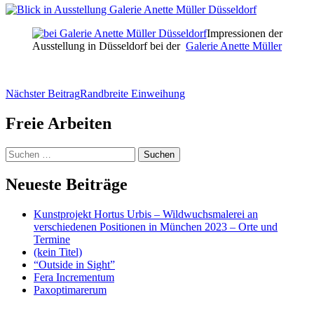
Impressionen der
Ausstellung in Düsseldorf bei der
Galerie Anette Müller
Beitragsnavigation
Nächster Beitrag
Randbreite Einweihung
Freie Arbeiten
Suchen
nach:
Neueste Beiträge
Kunstprojekt Hortus Urbis – Wildwuchsmalerei an
verschiedenen Positionen in München 2023 – Orte und
Termine
(kein Titel)
“Outside in Sight”
Fera Incrementum
Paxoptimarerum